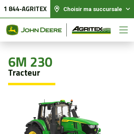
1 844-AGRITEX
Choisir ma succursale
6M 230
Équipements neufs
Tracteur
Équipements usagés
Pièces et services
Agriculture de précision