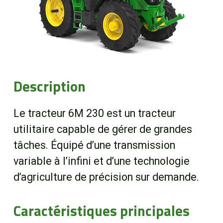
Boutique
Portail client
À propos
Description
Promotions
Le tracteur 6M 230 est un tracteur
utilitaire capable de gérer de grandes
Carrières
tâches. Équipé d’une transmission
variable à l’infini et d’une technologie
Actualités
d’agriculture de précision sur demande.
Nous joindre
Caractéristiques principales