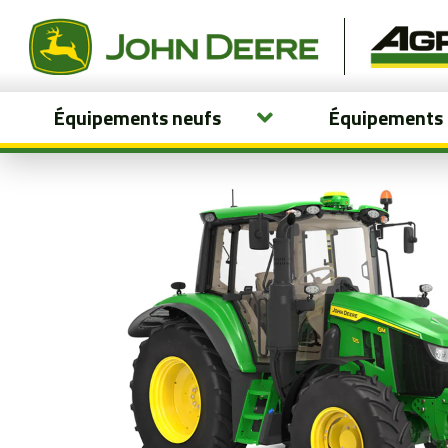
Équipements neufs
Équipements
Équipements neufs
Équipements usagés
Pièces et services
Agriculture de précision
Boutique
Portail client