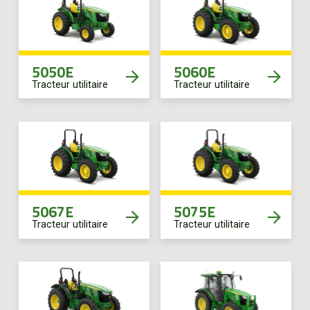
Boutique
Portail client
5050E
5060E
Tracteur utilitaire
Tracteur utilitaire
À propos
Promotions
Carrières
5067E
5075E
Tracteur utilitaire
Tracteur utilitaire
Actualités
Nous joindre