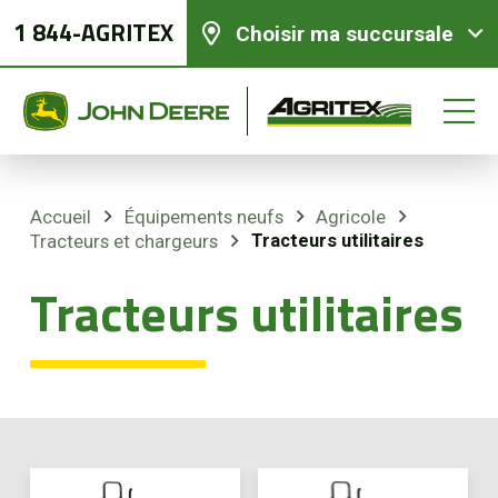
1 844-AGRITEX
Choisir ma succursale
Accueil
Équipements neufs
Agricole
Tracteurs utilitaires
Tracteurs et chargeurs
Équipements neufs
Tracteurs utilitaires
Équipements usagés
Pièces et services
Agriculture de précision