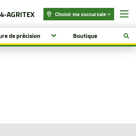
44-AGRITEX
Choisir ma succursale
ure de précision
Boutique