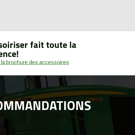
oiriser fait toute la
ence!
 la brochure des accessoires
COMMANDATIONS