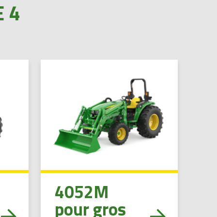
 4
4052M
pour gros