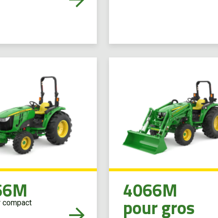
66M
4066M
pour gros
r compact