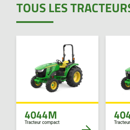
TOUS LES TRACTEURS
À propos
Promotions
Carrières
Actualités
Nous joindre
EN
4044M
40
Tracteur compact
Tracteu