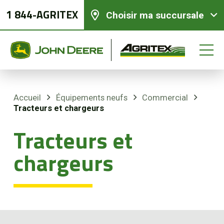
1 844-AGRITEX
Choisir ma succursale
Accueil
Équipements neufs
Commercial
Tracteurs et chargeurs
Équipements neufs
Tracteurs et
Équipements usagés
chargeurs
Pièces et services
Agriculture de précision