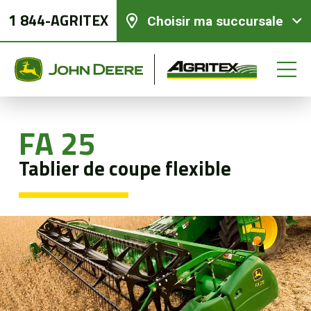
1 844-AGRITEX
Choisir ma succursale
FA 25
Équipements neufs
Tablier de coupe flexible
Équipements usagés
Pièces et services
Agriculture de précision