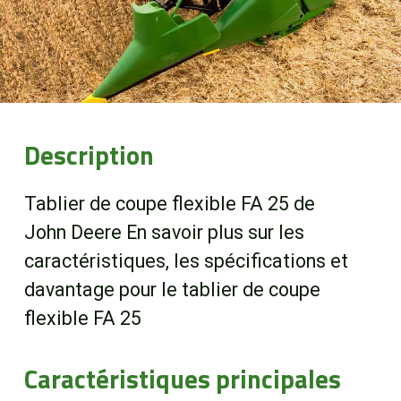
Boutique
Portail client
À propos
Description
Promotions
Tablier de coupe flexible FA 25 de
John Deere En savoir plus sur les
Carrières
caractéristiques, les spécifications et
davantage pour le tablier de coupe
Actualités
flexible FA 25
Nous joindre
Caractéristiques principales