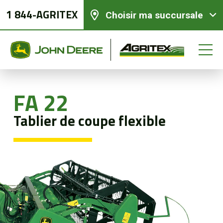
1 844-AGRITEX
Choisir ma succursale
FA 22
Équipements neufs
Tablier de coupe flexible
Équipements usagés
Pièces et services
Agriculture de précision