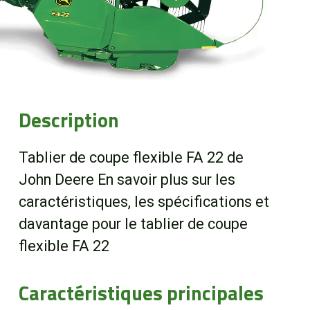
Boutique
Portail client
À propos
Description
Promotions
Tablier de coupe flexible FA 22 de
John Deere En savoir plus sur les
Carrières
caractéristiques, les spécifications et
davantage pour le tablier de coupe
Actualités
flexible FA 22
Nous joindre
Caractéristiques principales