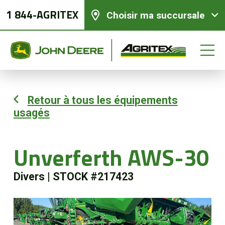
1 844-AGRITEX
Choisir ma succursale
Retour à tous les équipements
usagés
Équipements neufs
Équipements usagés
Unverferth AWS-30
Divers
|
STOCK #217423
Pièces et services
Agriculture de précision