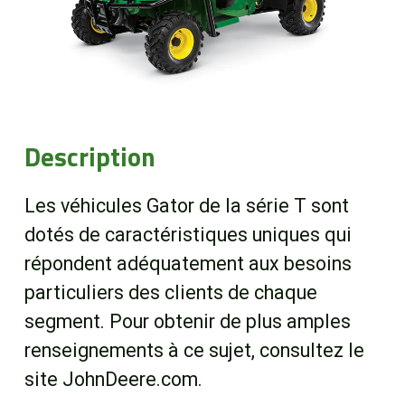
Boutique
Portail client
À propos
Description
Promotions
Les véhicules Gator de la série T sont
dotés de caractéristiques uniques qui
Carrières
répondent adéquatement aux besoins
particuliers des clients de chaque
Actualités
segment. Pour obtenir de plus amples
renseignements à ce sujet, consultez le
Nous joindre
site JohnDeere.com.