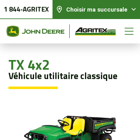
1 844-AGRITEX
Choisir ma succursale
TX 4x2
Équipements neufs
Véhicule utilitaire classique
Équipements usagés
Pièces et services
Agriculture de précision