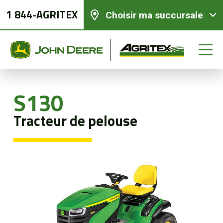
1 844-AGRITEX
Choisir ma succursale
S130
Équipements neufs
Tracteur de pelouse
Équipements usagés
Pièces et services
Agriculture de précision