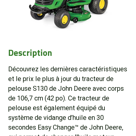
Boutique
Portail client
À propos
Description
Promotions
Découvrez les dernières caractéristiques
et le prix le plus à jour du tracteur de
Carrières
pelouse S130 de John Deere avec corps
de 106,7 cm (42 po). Ce tracteur de
Actualités
pelouse est également équipé du
système de vidange d’huile en 30
Nous joindre
secondes Easy Change™ de John Deere,