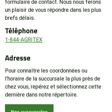
formulaire de contact. Nous nous ferons
Boutique
un plaisir de vous répondre dans les plus
brefs délais.
Portail client
Téléphone
À propos
1-844-AGRITEX
Promotions
Adresse
Carrières
Pour connaître les coordonnées ou
l'horaire de la succursale la plus près de
Actualités
chez vous, repérez et sélectionnez cette
dernière dans notre répertoire.
Nous joindre
Nos succursales