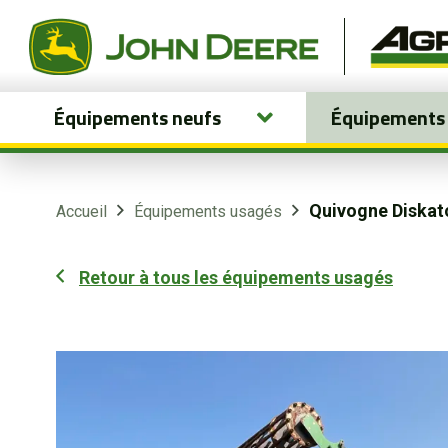
Équipements neufs
Équipements
Équipements neufs
Équipements usagés
Quivogne Diskat
Accueil
Équipements usagés
Pièces et services
Retour à tous les équipements usagés
Agriculture de précision
Boutique
Portail client