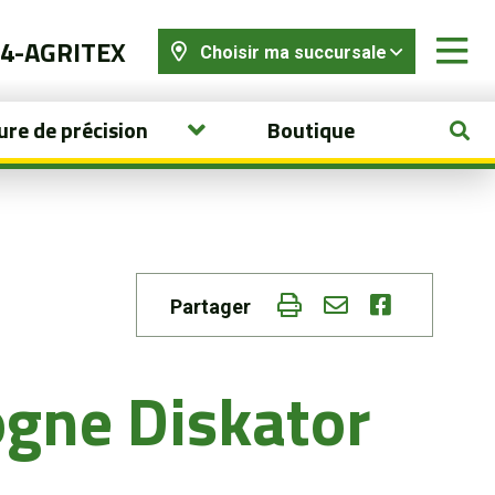
44-AGRITEX
Choisir ma succursale
ure de précision
Boutique
Partager
gne Diskator