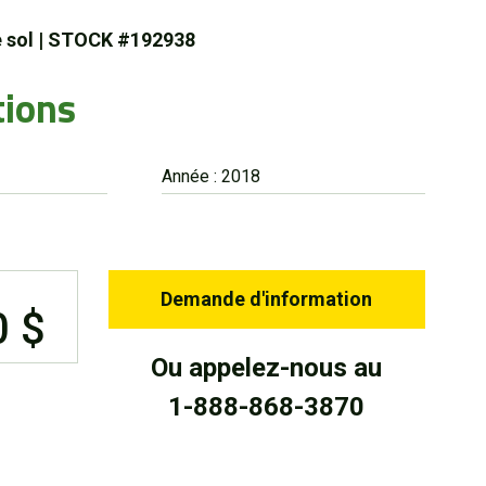
e sol
|
STOCK #192938
tions
Année : 2018
Demande d'information
0 $
Ou appelez-nous au
1-888-868-3870