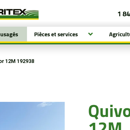
1 8
 usagés
Pièces et services
Agricult
or 12M 192938
Quivo
12M