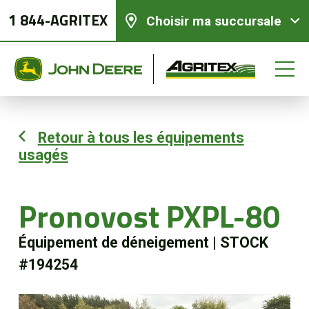
1 844-AGRITEX
Choisir ma succursale
Retour à tous les équipements
usagés
Équipements neufs
Équipements usagés
Pronovost PXPL-80
Équipement de déneigement
|
STOCK
Pièces et services
#194254
Agriculture de précision