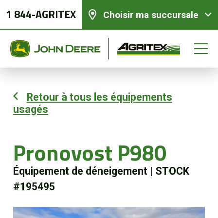
1 844-AGRITEX
Choisir ma succursale
Retour à tous les équipements
usagés
Équipements neufs
Équipements usagés
Pronovost P980
Équipement de déneigement
|
STOCK
Pièces et services
#195495
Agriculture de précision