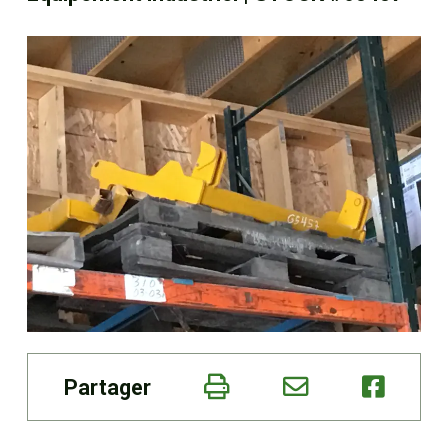
Boutique
Portail client
À propos
Promotions
Carrières
Actualités
Partager
Nous joindre