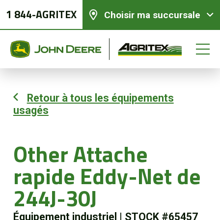
1 844-AGRITEX
Choisir ma succursale
Retour à tous les équipements
usagés
Équipements neufs
Équipements usagés
Other Attache
rapide Eddy-Net de
Pièces et services
244J-30J
Agriculture de précision
Équipement industriel
|
STOCK #65457