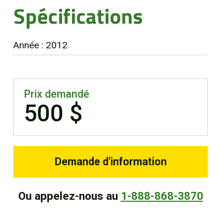
Spécifications
EN
Année : 2012
Prix demandé
500 $
Demande d'information
Ou appelez-nous au
1-888-868-3870