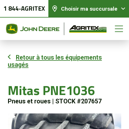
1 844-AGRITEX
Choisir ma succursale
Retour à tous les équipements
usagés
Équipements neufs
Équipements usagés
Mitas PNE1036
Pneus et roues
|
STOCK #207657
Pièces et services
Agriculture de précision