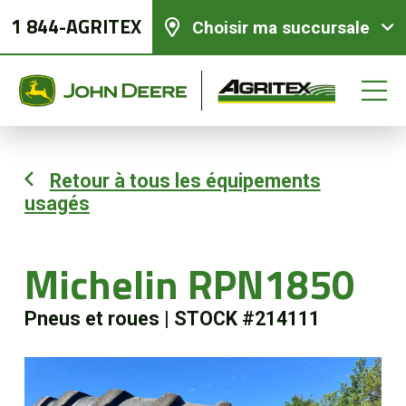
1 844-AGRITEX
Choisir ma succursale
Retour à tous les équipements
usagés
Équipements neufs
Équipements usagés
Michelin RPN1850
Pneus et roues
|
STOCK #214111
Pièces et services
Agriculture de précision