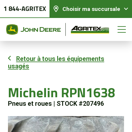
1 844-AGRITEX
Choisir ma succursale
Retour à tous les équipements
usagés
Équipements neufs
Équipements usagés
Michelin RPN1638
Pneus et roues
|
STOCK #207496
Pièces et services
Agriculture de précision