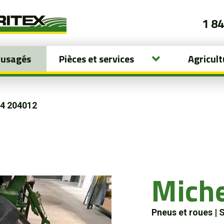
1 8
 usagés
Pièces et services
Agricult
4 204012
Mich
Pneus et roues
|