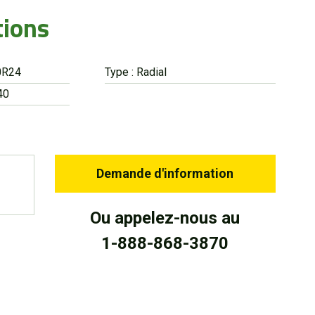
tions
0R24
Type : Radial
40
Demande d'information
Ou appelez-nous au
1-888-868-3870