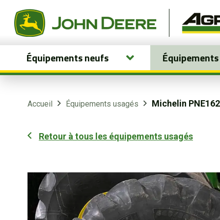
Équipements neufs
Équipements
Équipements neufs
Équipements usagés
Michelin PNE162
Accueil
Équipements usagés
Pièces et services
Retour à tous les équipements usagés
Agriculture de précision
Boutique
Portail client