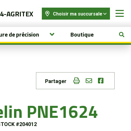
44-AGRITEX
Choisir ma succursale
ure de précision
Boutique
Partager
elin PNE1624
STOCK #204012