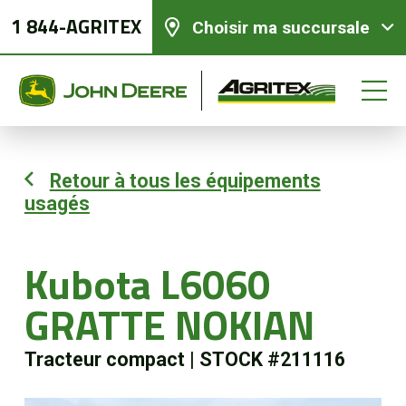
1 844-AGRITEX
Choisir ma succursale
Retour à tous les équipements
usagés
Équipements neufs
Équipements usagés
Kubota L6060
GRATTE NOKIAN
Pièces et services
Tracteur compact
|
STOCK #211116
Agriculture de précision