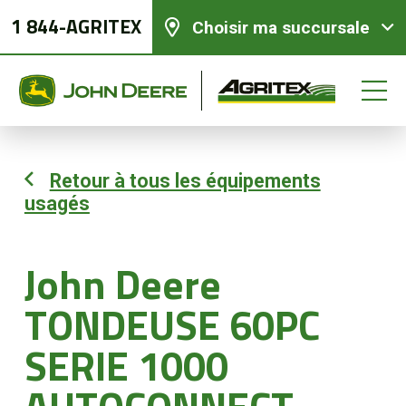
1 844-AGRITEX
Choisir ma succursale
Retour à tous les équipements
usagés
Équipements neufs
Équipements usagés
John Deere
TONDEUSE 60PC
Pièces et services
SERIE 1000
Agriculture de précision