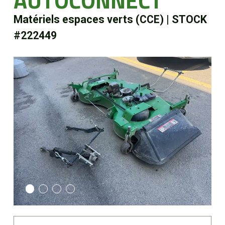
AUTOCONNECT
Boutique
Matériels espaces verts (CCE)
|
STOCK
#222449
Portail client
À propos
Promotions
Carrières
Actualités
Nous joindre