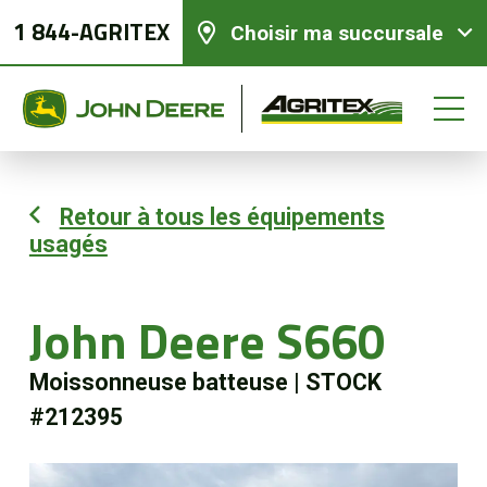
1 844-AGRITEX
Choisir ma succursale
Retour à tous les équipements
usagés
Équipements neufs
Équipements usagés
John Deere S660
Moissonneuse batteuse
|
STOCK
Pièces et services
#212395
Agriculture de précision