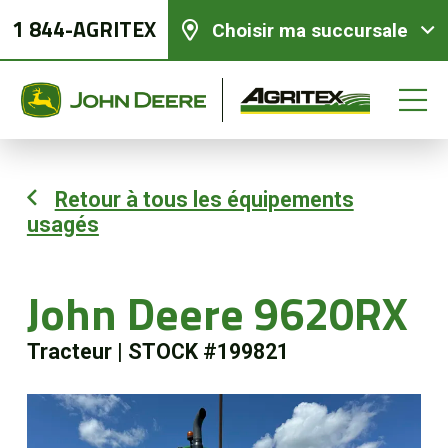
1 844-AGRITEX
Choisir ma succursale
Retour à tous les équipements
usagés
Équipements neufs
Équipements usagés
John Deere 9620RX
Tracteur
|
STOCK #199821
Pièces et services
Agriculture de précision