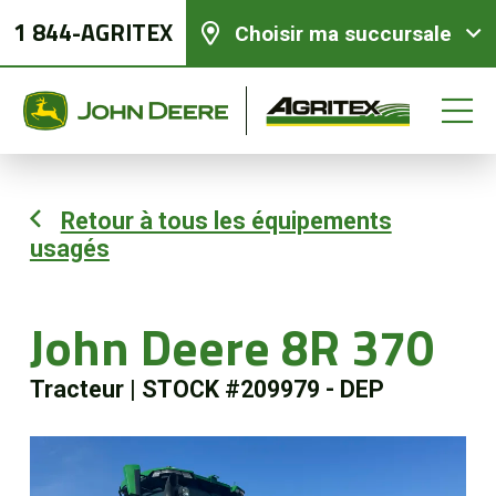
1 844-AGRITEX
Choisir ma succursale
Retour à tous les équipements
usagés
Équipements neufs
Équipements usagés
John Deere 8R 370
Tracteur
|
STOCK #209979 - DEP
Pièces et services
Agriculture de précision