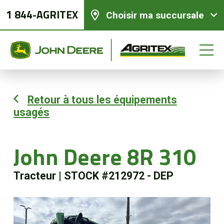
1 844-AGRITEX
Choisir ma succursale
Retour à tous les équipements
usagés
Équipements neufs
Équipements usagés
John Deere 8R 310
Tracteur
|
STOCK #212972 - DEP
Pièces et services
Agriculture de précision