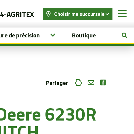
44-AGRITEX
Choisir ma succursale
ure de précision
Boutique
Partager
 Deere 6230R
HITCH