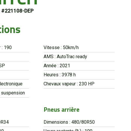
 #221108-DEP
tions
 : 190
Vitesse : 50km/h
AMS : AutoTrac ready
USP
Année : 2021
Heures : 3978 h
électronique
Chevaux vapeur : 230 HP
c suspension
Pneus arrière
0R34
Dimensions : 480/80R50