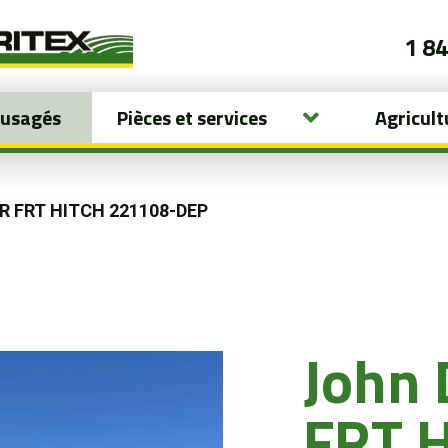
1 8
 usagés
Pièces et services
Agricult
0R FRT HITCH 221108-DEP
John
FRT 