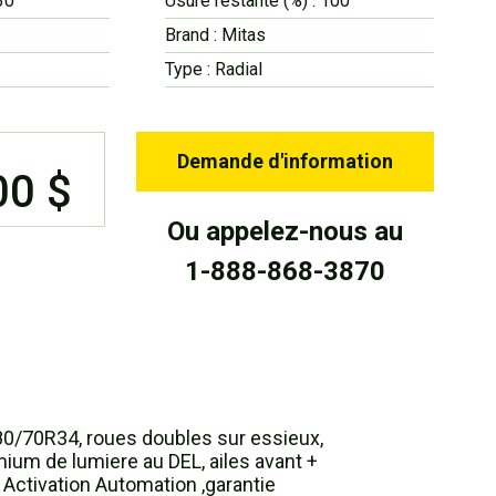
30
Usure restante (%) : 100
Brand : Mitas
Type : Radial
Demande d'information
00 $
Ou appelez-nous au
1-888-868-3870
80/70R34, roues doubles sur essieux,
mium de lumiere au DEL, ailes avant +
, Activation Automation ,garantie