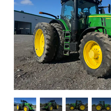
À propos
Promotions
Carrières
Actualités
Nous joindre
EN