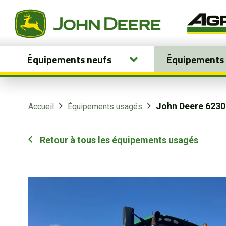
Équipements neufs
Équipements
Équipements neufs
Équipements usagés
John Deere 623
Accueil
Équipements usagés
Pièces et services
Retour à tous les équipements usagés
Agriculture de précision
Boutique
Portail client