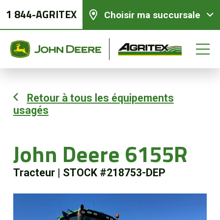
1 844-AGRITEX
Choisir ma succursale
Retour à tous les équipements
usagés
Équipements neufs
Équipements usagés
John Deere 6155R
Tracteur
|
STOCK #218753-DEP
Pièces et services
Agriculture de précision