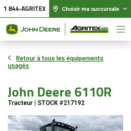
1 844-AGRITEX
Choisir ma succursale
Retour à tous les équipements
usagés
Équipements neufs
Équipements usagés
John Deere 6110R
Tracteur
|
STOCK #217192
Pièces et services
Agriculture de précision