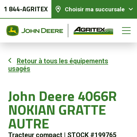
1 844-AGRITEX
Choisir ma succursale
Retour à tous les équipements
usagés
Équipements neufs
Équipements usagés
John Deere 4066R
NOKIAN GRATTE
Pièces et services
AUTRE
Agriculture de précision
Tracteur compact
|
STOCK #199765