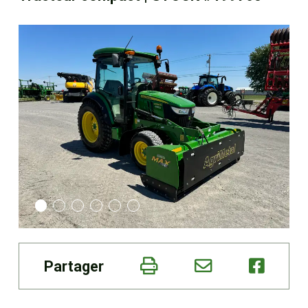
Boutique
Portail client
À propos
Promotions
Carrières
Actualités
Partager
Nous joindre