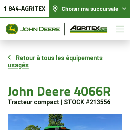
1 844-AGRITEX
Choisir ma succursale
Retour à tous les équipements
usagés
Équipements neufs
Équipements usagés
John Deere 4066R
Tracteur compact
|
STOCK #213556
Pièces et services
Agriculture de précision