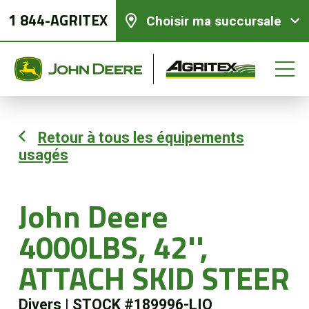
1 844-AGRITEX
Choisir ma succursale
Retour à tous les équipements
usagés
Équipements neufs
Équipements usagés
John Deere
4000LBS, 42'',
Pièces et services
ATTACH SKID STEER
Agriculture de précision
Divers
|
STOCK #189996-LIQ