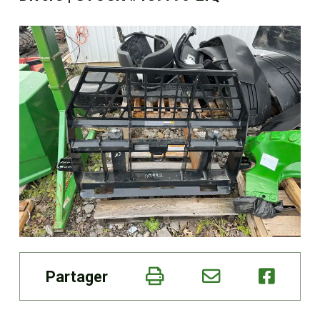
Boutique
Portail client
À propos
Promotions
Carrières
Actualités
Partager
Nous joindre