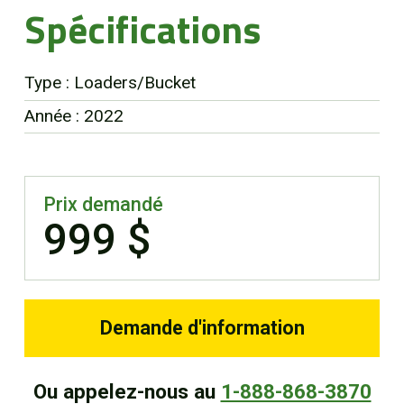
Spécifications
EN
Type : Loaders/Bucket
Année : 2022
Prix demandé
999 $
Demande d'information
Ou appelez-nous au
1-888-868-3870