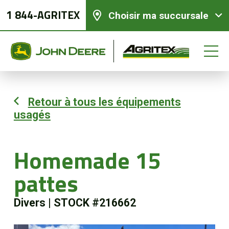
1 844-AGRITEX
Choisir ma succursale
Retour à tous les équipements
usagés
Équipements neufs
Équipements usagés
Homemade 15
pattes
Pièces et services
Divers
|
STOCK #216662
Agriculture de précision