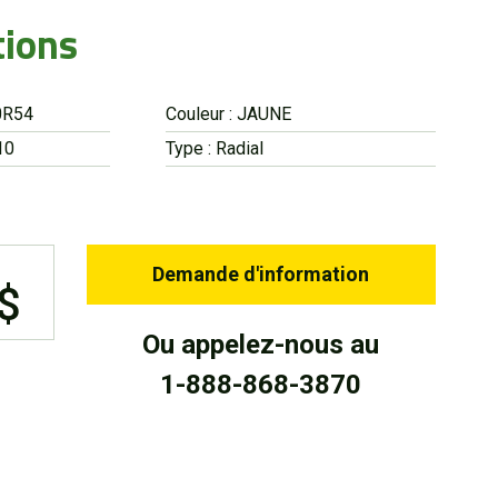
tions
0R54
Couleur : JAUNE
10
Type : Radial
Demande d'information
 $
Ou appelez-nous au
1-888-868-3870