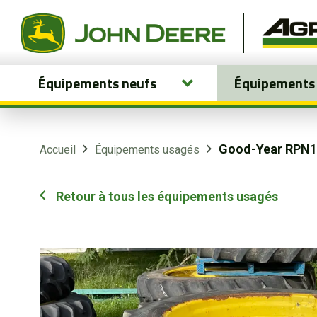
Équipements neufs
Équipements
Équipements neufs
Équipements usagés
Good-Year RPN1
Accueil
Équipements usagés
Pièces et services
Retour à tous les équipements usagés
Agriculture de précision
Boutique
Portail client