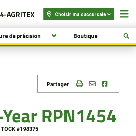
44-AGRITEX
Choisir ma succursale
ure de précision
Boutique
Partager
-Year RPN1454
STOCK #198375