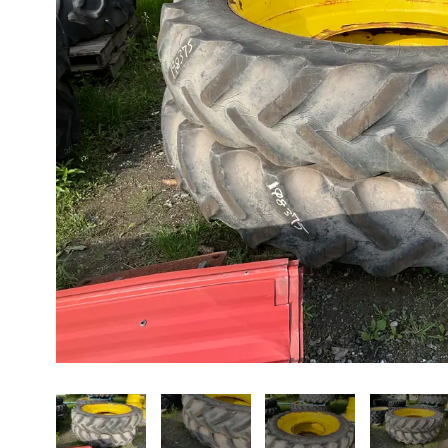
À propos
Promotions
Carrières
Actualités
Nous joindre
EN