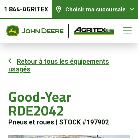
1 844-AGRITEX
Choisir ma succursale
Retour à tous les équipements
usagés
Équipements neufs
Équipements usagés
Good-Year
RDE2042
Pièces et services
Pneus et roues
|
STOCK #197902
Agriculture de précision