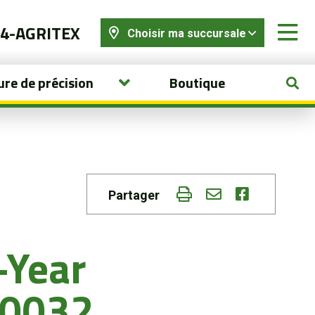
44-AGRITEX
Choisir ma succursale
ure de précision
Boutique
Partager
-Year
0032