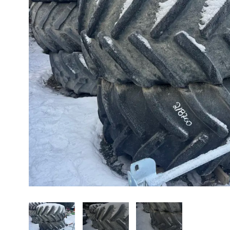
À propos
Promotions
Carrières
Actualités
Nous joindre
EN