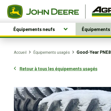
Équipements neufs
Équipements
Équipements neufs
Équipements usagés
Good-Year PNE8
Accueil
Équipements usagés
Pièces et services
Retour à tous les équipements usagés
Agriculture de précision
Boutique
Portail client