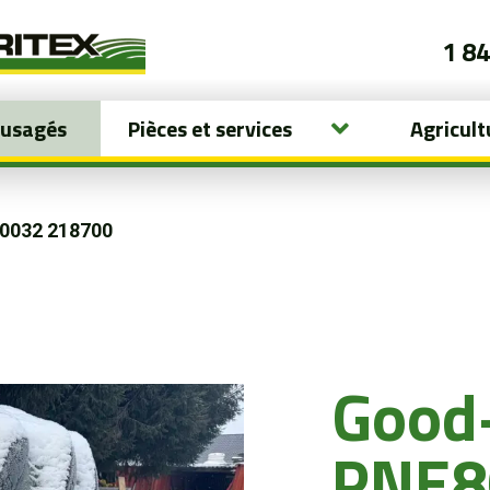
1 8
 usagés
Pièces et services
Agricult
0032 218700
Good
PNE8