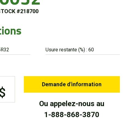
STOCK #218700
tions
5R32
Usure restante (%) : 60
Demande d'information
 $
Ou appelez-nous au
1-888-868-3870