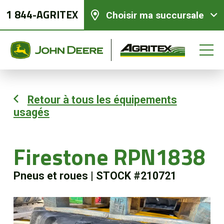
1 844-AGRITEX
Choisir ma succursale
Retour à tous les équipements
usagés
Équipements neufs
Équipements usagés
Firestone RPN1838
Pneus et roues
|
STOCK #210721
Pièces et services
Agriculture de précision