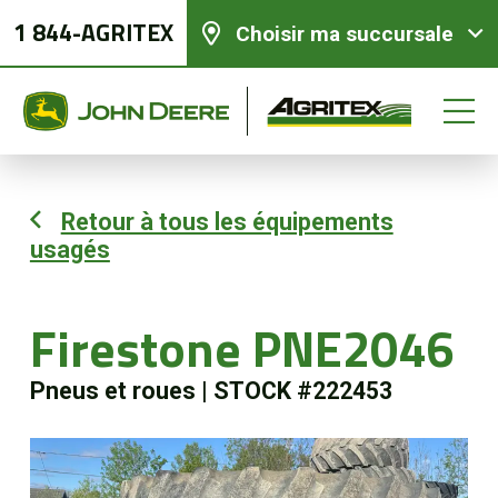
1 844-AGRITEX
Choisir ma succursale
Retour à tous les équipements
usagés
Équipements neufs
Équipements usagés
Firestone PNE2046
Pneus et roues
|
STOCK #222453
Pièces et services
Agriculture de précision