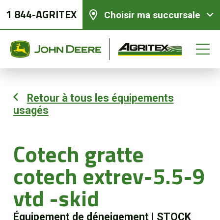
1 844-AGRITEX
Choisir ma succursale
Retour à tous les équipements
usagés
Équipements neufs
Équipements usagés
Cotech gratte
cotech extrev-5.5-9
Pièces et services
vtd -skid
Agriculture de précision
Équipement de déneigement
|
STOCK