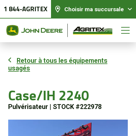
1 844-AGRITEX
Choisir ma succursale
Retour à tous les équipements
usagés
Équipements neufs
Équipements usagés
Case/IH 2240
Pulvérisateur
|
STOCK #222978
Pièces et services
Agriculture de précision