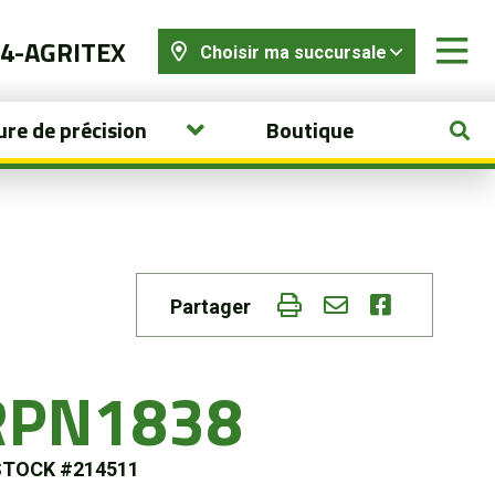
44-AGRITEX
Choisir ma succursale
ure de précision
Boutique
Partager
RPN1838
STOCK #214511