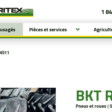
1 8
 usagés
Pièces et services
Agricult
4511
BKT 
Pneus et roues
|