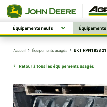
Équipements neufs
Équipements
Équipements neufs
Équipements usagés
BKT RPN1838 21
Accueil
Équipements usagés
Pièces et services
Retour à tous les équipements usagés
Agriculture de précision
Boutique
Portail client