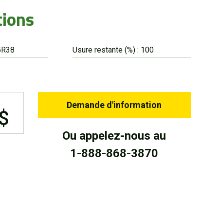
tions
5R38
Usure restante (%) : 100
Demande d'information
 $
Ou appelez-nous au
1-888-868-3870