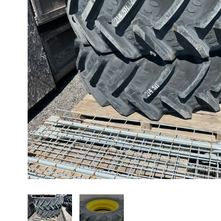
À propos
Promotions
Carrières
Actualités
Nous joindre
EN