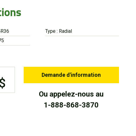
tions
5R36
Type : Radial
75
Demande d'information
 $
Ou appelez-nous au
1-888-868-3870