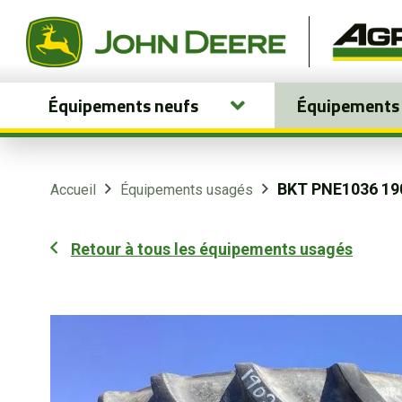
Équipements neufs
Équipements
Équipements neufs
Équipements usagés
BKT PNE1036 19
Accueil
Équipements usagés
Pièces et services
Retour à tous les équipements usagés
Agriculture de précision
Boutique
Portail client