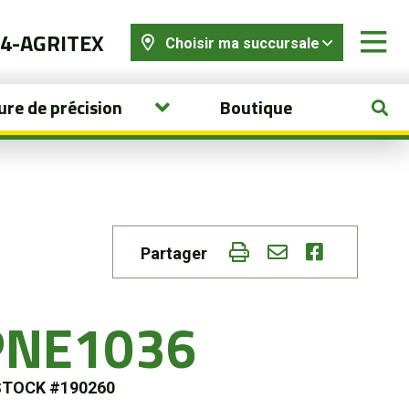
44-AGRITEX
Choisir ma succursale
ure de précision
Boutique
Partager
PNE1036
STOCK #190260