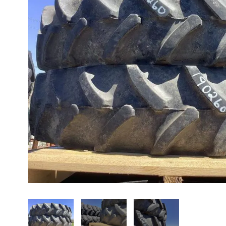
À propos
Promotions
Carrières
Actualités
Nous joindre
EN