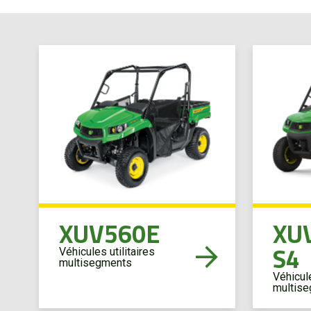
À propos
Promotions
Carrières
Actualités
Nous joindre
EN
XUV560E
XU
S4
Véhicules utilitaires
multisegments
Véhicule
multis