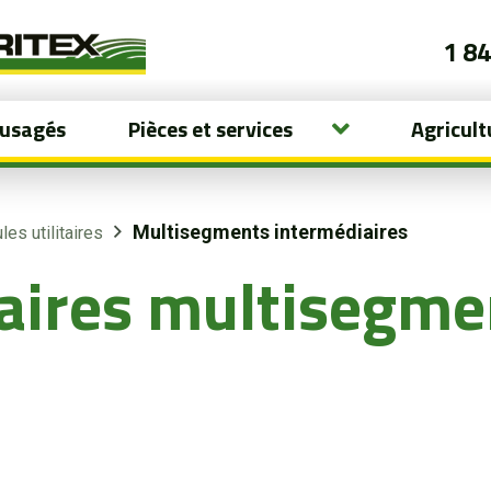
1 8
 usagés
Pièces et services
Agricult
Multisegments intermédiaires
les utilitaires
itaires multisegm