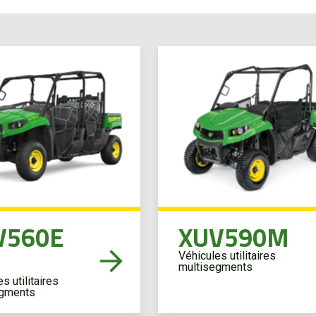
V560E
XUV590M
Véhicules utilitaires
multisegments
s utilitaires
egments