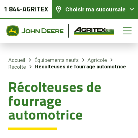
1 844-AGRITEX
Choisir ma succursale
Accueil
Équipements neufs
Agricole
Récolteuses de fourrage automotrice
Récolte
Équipements neufs
Récolteuses de
Équipements usagés
fourrage
automotrice
Pièces et services
Agriculture de précision