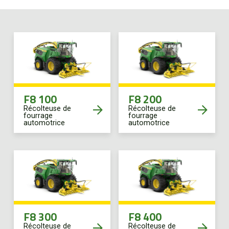
Boutique
Portail client
À propos
F8 100
F8 200
Promotions
Récolteuse de
Récolteuse de
fourrage
fourrage
automotrice
automotrice
Carrières
Actualités
Nous joindre
F8 300
F8 400
Récolteuse de
Récolteuse de