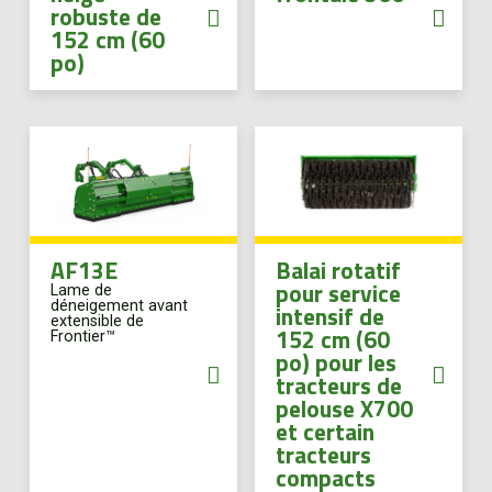
robuste de
EN
152 cm (60
po)
AF13E
Balai rotatif
pour service
Lame de
déneigement avant
intensif de
extensible de
152 cm (60
Frontier™
po) pour les
tracteurs de
pelouse X700
et certain
tracteurs
compacts