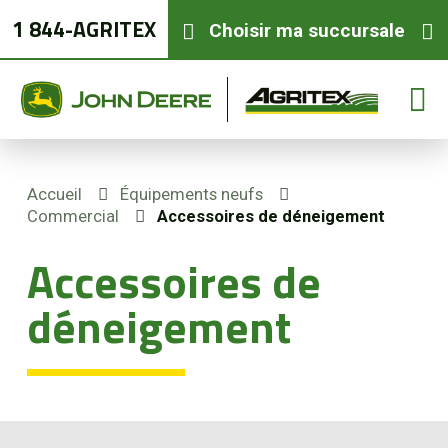
1 844-AGRITEX
Choisir ma succursale
Accueil
Équipements neufs
Commercial
Accessoires de déneigement
Équipements neufs
Accessoires de
Équipements usagés
déneigement
Pièces et services
Agriculture de précision