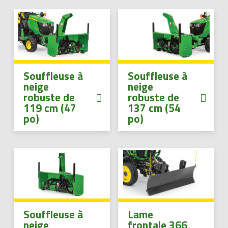
Boutique
Portail client
Souffleuse à
Souffleuse à
À propos
neige
neige
robuste de
robuste de
119 cm (47
137 cm (54
Promotions
po)
po)
Carrières
Actualités
Nous joindre
Souffleuse à
Lame
neige
frontale 366