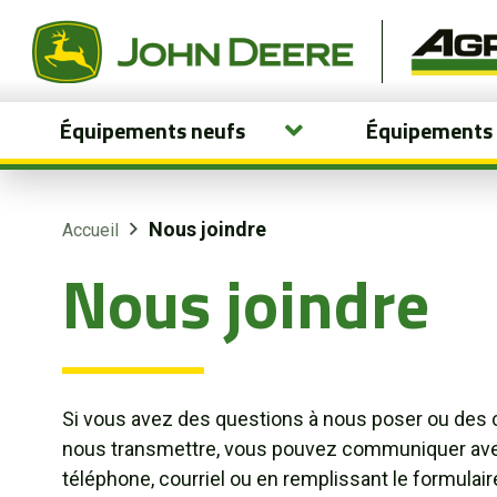
Équipements neufs
Équipements
Équipements neufs
Équipements usagés
Nous joindre
Accueil
Nous joindre
Pièces et services
Agriculture de précision
Boutique
Si vous avez des questions à nous poser ou des
nous transmettre, vous pouvez communiquer ave
Portail client
téléphone, courriel ou en remplissant le formulai