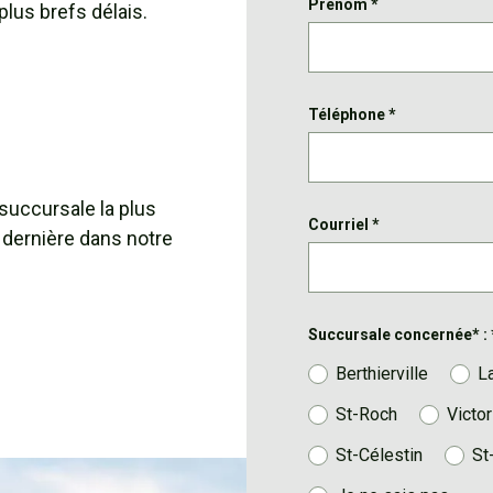
Prénom
*
plus brefs délais.
Téléphone
*
 succursale la plus
Courriel
*
 dernière dans notre
Succursale concernée* :
Berthierville
L
St-Roch
Victor
St-Célestin
St