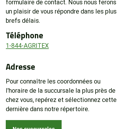
formulaire de contact. Nous nous ferons
Boutique
un plaisir de vous répondre dans les plus
brefs délais.
Portail client
Téléphone
À propos
1-844-AGRITEX
Promotions
Adresse
Carrières
Pour connaître les coordonnées ou
l'horaire de la succursale la plus près de
Actualités
chez vous, repérez et sélectionnez cette
dernière dans notre répertoire.
Nous joindre
Nos succursales