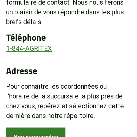
formulaire de contact. Nous nous ferons
Boutique
un plaisir de vous répondre dans les plus
brefs délais.
Portail client
Téléphone
À propos
1-844-AGRITEX
Promotions
Adresse
Carrières
Pour connaître les coordonnées ou
l'horaire de la succursale la plus près de
Actualités
chez vous, repérez et sélectionnez cette
dernière dans notre répertoire.
Nous joindre
Nos succursales