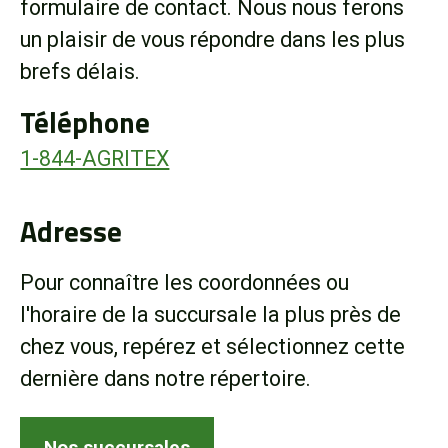
formulaire de contact. Nous nous ferons
Boutique
un plaisir de vous répondre dans les plus
brefs délais.
Portail client
Téléphone
À propos
1-844-AGRITEX
Promotions
Adresse
Carrières
Pour connaître les coordonnées ou
l'horaire de la succursale la plus près de
Actualités
chez vous, repérez et sélectionnez cette
dernière dans notre répertoire.
Nous joindre
Nos succursales