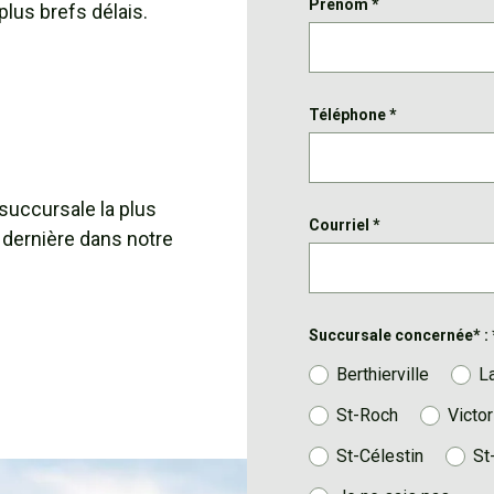
Prénom
*
plus brefs délais.
Téléphone
*
 succursale la plus
Courriel
*
 dernière dans notre
Succursale concernée* :
Berthierville
L
St-Roch
Victor
St-Célestin
St