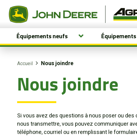
Équipements neufs
Équipements
Équipements neufs
Équipements usagés
Nous joindre
Accueil
Nous joindre
Pièces et services
Agriculture de précision
Boutique
Si vous avez des questions à nous poser ou des
nous transmettre, vous pouvez communiquer ave
Portail client
téléphone, courriel ou en remplissant le formulai