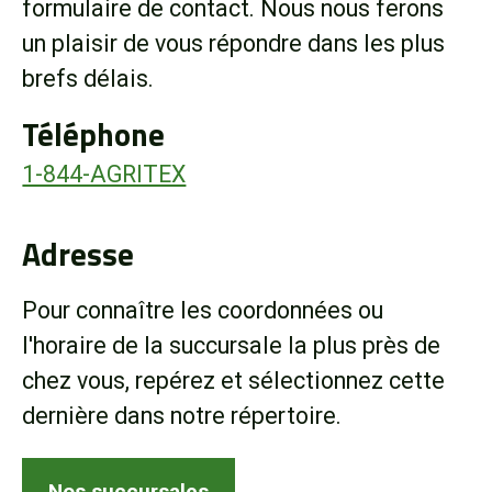
formulaire de contact. Nous nous ferons
Boutique
un plaisir de vous répondre dans les plus
brefs délais.
Portail client
Téléphone
À propos
1-844-AGRITEX
Promotions
Adresse
Carrières
Pour connaître les coordonnées ou
l'horaire de la succursale la plus près de
Actualités
chez vous, repérez et sélectionnez cette
dernière dans notre répertoire.
Nous joindre
Nos succursales